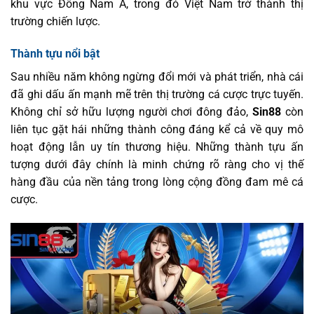
khu vực Đông Nam Á, trong đó Việt Nam trở thành thị
trường chiến lược.
Thành tựu nổi bật
Sau nhiều năm không ngừng đổi mới và phát triển, nhà cái
đã ghi dấu ấn mạnh mẽ trên thị trường cá cược trực tuyến.
Không chỉ sở hữu lượng người chơi đông đảo,
Sin88
còn
liên tục gặt hái những thành công đáng kể cả về quy mô
hoạt động lẫn uy tín thương hiệu. Những thành tựu ấn
tượng dưới đây chính là minh chứng rõ ràng cho vị thế
hàng đầu của nền tảng trong lòng cộng đồng đam mê cá
cược.