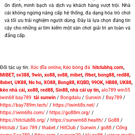
ổn định, minh bạch và dịch vụ khách hàng vượt trội. Nhà
cái không ngừng nâng cấp hệ thống, đa dạng hóa trò chơi
và tối ưu trải nghiệm người dùng. Đây là lựa chọn đáng tin
cậy cho những ai tìm kiếm một sân chơi giải trí an toàn và
đẳng cấp.
Đối tác uy tín:
Xóc đĩa online
,
Kèo bóng đá
hitclubhq.com
,
MIBET
,
sv388
,
9win
,
xo88
,
sv88
,
mibet
,
i9bet
,
bong88
,
red88
,
8xbet
,
UK88
,
No hu
,
XO88
,
Bong88
,
KQBD
,
99OK
,
HB88
,
UK88
,
kèo nhà cái
,
xo88
,
red88
,
Sin88
,
nhà cái uy tín
,
alo789
win55
iwin68
bay789
tải sunwin
/
Bongdalu
/
Sunwin
/
Bay789
/
https://bay789m.tech/
/
https://twin68s.net/
/
https://iwin68s.com/
/
https://go88m.org/
/
https://hitclub86.org/
/
https://sunwin68.health/
/
Go88
/
Hitclub
/
Sao 789
/
thabet
/
HitClub
/
Sunwin
/
go88
/
Cổng