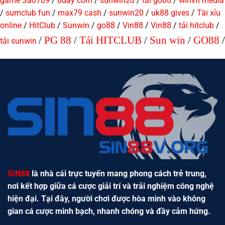
game Sao789
/
8day com
/
sunwin20
/
tải go88
/
winvn media
/
sumclub fun
/
max79 cash
/
sunwin20
/
uk88 gives
/
Tài xỉu
online
/
HitClub
/
Sunwin
/
go88
/
Vin88
/
Vin88
/
tải hitclub
/
/
PG 88
/
Tải HITCLUB
/
Sun win
/
GO88
/
tải sunwin
SIN88
là nhà cái trực tuyến mang phong cách trẻ trung,
nơi kết hợp giữa cá cược giải trí và trải nghiệm công nghệ
hiện đại. Tại đây, người chơi được hòa mình vào không
gian cá cược minh bạch, nhanh chóng và đầy cảm hứng.