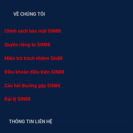
VỀ CHÚNG TÔI
Chính sách bảo mật SIN88
Quyền riêng tư SIN88
Miễn trừ trách nhiệm Sin88
Điều khoản điều kiện SIN88
Câu hỏi thường gặp SIN88
Đại lý SIN88
THÔNG TIN LIÊN HỆ