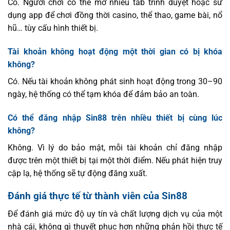
Có. Người chơi có thể mở nhiều tab trình duyệt hoặc sử
dụng app để chơi đồng thời casino, thể thao, game bài, nổ
hũ… tùy cấu hình thiết bị.
Tài khoản không hoạt động một thời gian có bị khóa
không?
Có. Nếu tài khoản không phát sinh hoạt động trong 30–90
ngày, hệ thống có thể tạm khóa để đảm bảo an toàn.
Có thể đăng nhập Sin88 trên nhiều thiết bị cùng lúc
không?
Không. Vì lý do bảo mật, mỗi tài khoản chỉ đăng nhập
được trên một thiết bị tại một thời điểm. Nếu phát hiện truy
cập lạ, hệ thống sẽ tự động đăng xuất.
Đánh giá thực tế từ thành viên của Sin88
Để đánh giá mức độ uy tín và chất lượng dịch vụ của một
nhà cái, không gì thuyết phục hơn những phản hồi thực tế