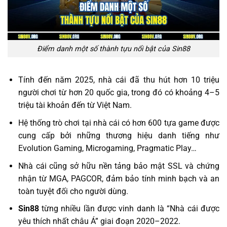
Điểm danh một số thành tựu nổi bật của Sin88
Tính đến năm 2025, nhà cái đã thu hút hơn 10 triệu
người chơi từ hơn 20 quốc gia, trong đó có khoảng 4–5
triệu tài khoản đến từ Việt Nam.
Hệ thống trò chơi tại nhà cái có hơn 600 tựa game được
cung cấp bởi những thương hiệu danh tiếng như
Evolution Gaming, Microgaming, Pragmatic Play…
Nhà cái cũng sở hữu nền tảng bảo mật SSL và chứng
nhận từ MGA, PAGCOR, đảm bảo tính minh bạch và an
toàn tuyệt đối cho người dùng.
Sin88
từng nhiều lần được vinh danh là “Nhà cái được
yêu thích nhất châu Á” giai đoạn 2020–2022.