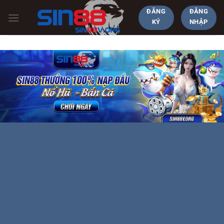
Bỏ
ĐĂNG
ĐĂNG
qua
KÝ
NHẬP
nội
dung