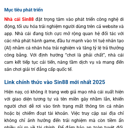
Mục tiêu phát triển
Nhà cái Sin88
đặt trọng tâm vào phát triển công nghệ di
động, tối ưu hóa trải nghiệm người dùng trên cả website và
app. Nhà cái đang tích cực mở rộng quan hệ đối tác với
các nhà phát hành game, đầu tư mạnh vào trí tuệ nhân tạo
(AI) nhằm cá nhân hóa trải nghiệm và tăng tỷ lệ trả thưởng
công bằng. Với định hướng “chơi là phải chất”, nhà cái
cam kết tiếp tục cải tiến, nâng tầm dịch vụ và mang đến
sân chơi giải trí đẳng cấp quốc tế.
Link chính thức vào Sin88 mới nhất 2025
Hiện nay, có không ít trang web giả mạo nhà cái xuất hiện
với giao diện tương tự và tên miền gây nhầm lẫn, khiến
người chơi dễ rơi vào tình trạng mất thông tin cá nhân
hoặc bị chiếm đoạt tài khoản. Việc truy cập sai địa chỉ
không chỉ ảnh hưởng đến trải nghiệm mà còn tiềm ẩn
nhiều rủi ro về tài chính. Để đảm bảo an toàn tuyệt đối,