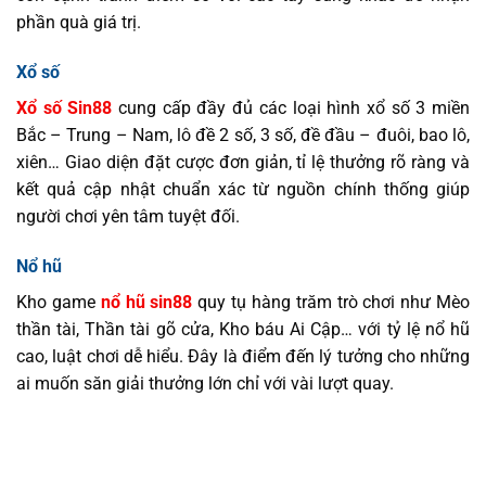
phần quà giá trị.
Xổ số
Xổ số Sin88
cung cấp đầy đủ các loại hình xổ số 3 miền
Bắc – Trung – Nam, lô đề 2 số, 3 số, đề đầu – đuôi, bao lô,
xiên… Giao diện đặt cược đơn giản, tỉ lệ thưởng rõ ràng và
kết quả cập nhật chuẩn xác từ nguồn chính thống giúp
người chơi yên tâm tuyệt đối.
Nổ hũ
Kho game
nổ hũ sin88
quy tụ hàng trăm trò chơi như Mèo
thần tài, Thần tài gõ cửa, Kho báu Ai Cập… với tỷ lệ nổ hũ
cao, luật chơi dễ hiểu. Đây là điểm đến lý tưởng cho những
ai muốn săn giải thưởng lớn chỉ với vài lượt quay.