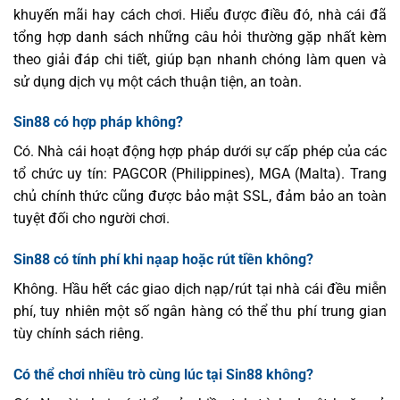
khuyến mãi hay cách chơi. Hiểu được điều đó, nhà cái đã
tổng hợp danh sách những câu hỏi thường gặp nhất kèm
theo giải đáp chi tiết, giúp bạn nhanh chóng làm quen và
sử dụng dịch vụ một cách thuận tiện, an toàn.
Sin88 có hợp pháp không?
Có. Nhà cái hoạt động hợp pháp dưới sự cấp phép của các
tổ chức uy tín: PAGCOR (Philippines), MGA (Malta). Trang
chủ chính thức cũng được bảo mật SSL, đảm bảo an toàn
tuyệt đối cho người chơi.
Sin88 có tính phí khi nạap hoặc rút tiền không?
Không. Hầu hết các giao dịch nạp/rút tại nhà cái đều miễn
phí, tuy nhiên một số ngân hàng có thể thu phí trung gian
tùy chính sách riêng.
Có thể chơi nhiều trò cùng lúc tại Sin88 không?