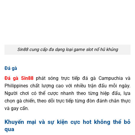
Sin88 cung cấp đa dạng loại game slot nổ hũ khủng
Đá gà
Đá gà Sin88
phát sóng trực tiếp đá gà Campuchia và
Philippines chất lượng cao với nhiều trận đấu mỗi ngày.
Người chơi có thể cược nhanh theo từng hiệp đấu, lựa
chọn gà chiến, theo dõi trực tiếp từng đòn đánh chân thực
và gay cấn.
Khuyến mại và sự kiện cực hot không thể bỏ
qua