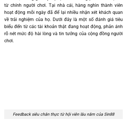
từ chính người chơi. Tại nhà cái, hàng nghìn thành viên
hoạt động mỗi ngày đã để lại nhiều nhận xét khách quan
về trải nghiệm của họ. Dưới đây là một số đánh giá tiêu
biểu đến từ các tài khoản thật đang hoạt động, phản ánh
rõ nét mức độ hài lòng và tin tưởng của cộng đồng người
chơi.
Feedback siêu chân thực từ hội viên lâu năm của Sin88