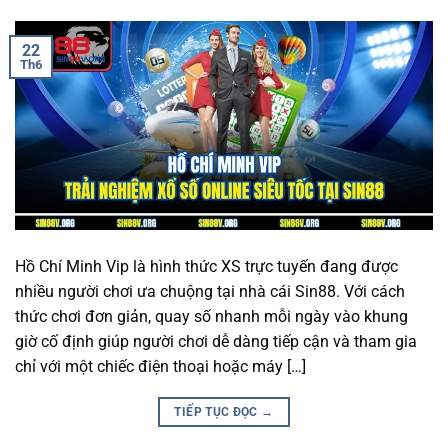
22
Th6
Hồ Chí Minh Vip là hình thức XS trực tuyến đang được
nhiều người chơi ưa chuộng tại nhà cái Sin88. Với cách
thức chơi đơn giản, quay số nhanh mỗi ngày vào khung
giờ cố định giúp người chơi dễ dàng tiếp cận và tham gia
chỉ với một chiếc điện thoại hoặc máy […]
TIẾP TỤC ĐỌC
→