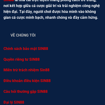
nơi kết hợp giữa cá cược giải trí và trải nghiệm công nghệ
hiện đại. Tại đây, người chơi được hòa mình vào không
gian cá cược minh bạch, nhanh chóng và đầy cảm hứng.
VỀ CHÚNG TÔI
Chính sách bảo mật SIN88
Quyền riêng tư SIN88
Miễn trừ trách nhiệm Sin88
Điều khoản điều kiện SIN88
Câu hỏi thường gặp SIN88
Đại lý SIN88