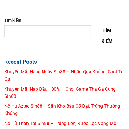
Tìm kiếm
TÌM
KIẾM
Recent Posts
Khuyến Mãi Hàng Ngày Sin88 – Nhận Quà Khủng, Chơi Tẹt
Ga
Khuyến Mãi Nạp Đầu 100% – Chơi Game Thả Ga Cùng
Sin88
Nổ Hũ Aztec Sin88 – Săn Kho Báu Cổ Đại, Trúng Thưởng
Khủng
Nổ Hũ Thần Tài Sin88 – Trúng Lớn, Rước Lộc Vàng Mỗi