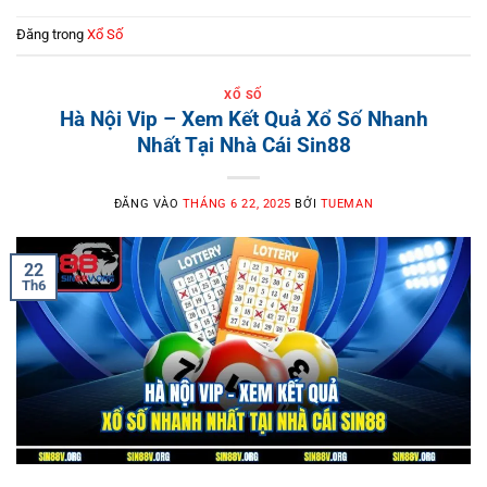
Đăng trong
Xổ Số
XỔ SỐ
Hà Nội Vip – Xem Kết Quả Xổ Số Nhanh
Nhất Tại Nhà Cái Sin88
ĐĂNG VÀO
THÁNG 6 22, 2025
BỞI
TUEMAN
22
Th6