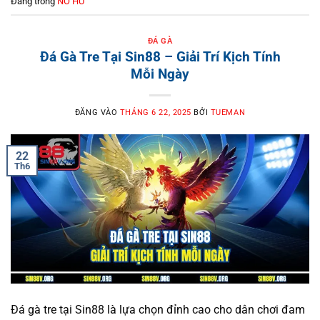
Đăng trong
NỔ HŨ
ĐÁ GÀ
Đá Gà Tre Tại Sin88 – Giải Trí Kịch Tính
Mỗi Ngày
ĐĂNG VÀO
THÁNG 6 22, 2025
BỞI
TUEMAN
22
Th6
Đá gà tre tại Sin88 là lựa chọn đỉnh cao cho dân chơi đam