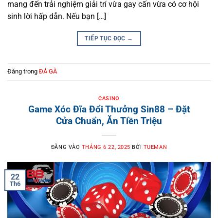
mang đến trải nghiệm giải trí vừa gay cấn vừa có cơ hội
sinh lời hấp dẫn. Nếu bạn […]
TIẾP TỤC ĐỌC
→
Đăng trong
ĐÁ GÀ
CASINO
Game Xóc Đĩa Đổi Thưởng Sin88 – Đặt
Cửa Chuẩn, Ăn Tiền Triệu
ĐĂNG VÀO
THÁNG 6 22, 2025
BỞI
TUEMAN
22
Th6