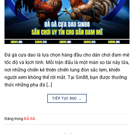
Đá gà cựa dao là lựa chọn hàng đầu cho dân chơi đam mê
tốc độ và kịch tính. Mỗi trận đấu là một màn so tài nảy lửa,
nơi những chiến kê thiện chiến tung đòn sắc lẹm, khiến
người xem không thể rời mắt. Tại Sin88, bạn được thưởng
thức những pha đá […]
TIẾP TỤC ĐỌC
→
Đăng trong
ĐÁ GÀ