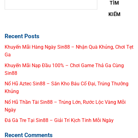
TÌM
KIẾM
Recent Posts
Khuyến Mãi Hàng Ngày Sin88 – Nhận Quà Khủng, Chơi Tẹt
Ga
Khuyến Mãi Nạp Đầu 100% – Chơi Game Thả Ga Cùng
Sin88
Nổ Hũ Aztec Sin88 – Săn Kho Báu Cổ Đại, Trúng Thưởng
Khủng
Nổ Hũ Thần Tài Sin88 – Trúng Lớn, Rước Lộc Vàng Mỗi
Ngày
Đá Gà Tre Tại Sin88 – Giải Trí Kịch Tính Mỗi Ngày
Recent Comments