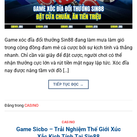
Game xóc đĩa đổi thưởng Sin88 đang làm mưa làm gió
trong cộng đồng đam mê cá cược bởi sự kịch tính và thắng
nhanh. Chỉ cần vài giây để đặt cược, người chơi có thể
nhận thưởng cực lớn và rút tiền mặt ngay lập tức. Xóc đĩa
nay được nâng tầm với đồ […]
TIẾP TỤC ĐỌC
→
Đăng trong
CASINO
CASINO
Game Sicbo – Trải Nghiệm Thế Giới Xúc
Xắc Kịch Tính Tại Sin88