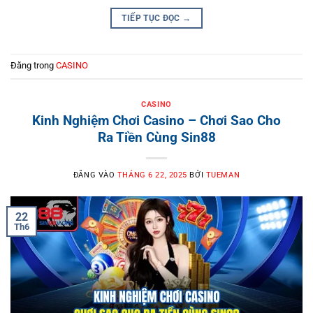
TIẾP TỤC ĐỌC
→
Đăng trong
CASINO
CASINO
Kinh Nghiệm Chơi Casino – Chơi Sao Cho
Ra Tiền Cùng Sin88
ĐĂNG VÀO
THÁNG 6 22, 2025
BỞI
TUEMAN
22
Th6