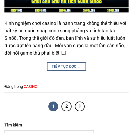
Kinh nghiệm chơi casino là hành trang không thể thiếu với
bất kỳ ai muốn nhập cuộc sòng phẳng và tỉnh táo tại
Sin88. Trong thế giới đỏ đen, bản lĩnh và sự hiểu luật luôn
được đặt lên hàng đầu. Mỗi ván cược là một lần cân não,
đòi hỏi game thủ phải biết […]
TIẾP TỤC ĐỌC
→
Đăng trong
CASINO
1
2
Tìm kiếm