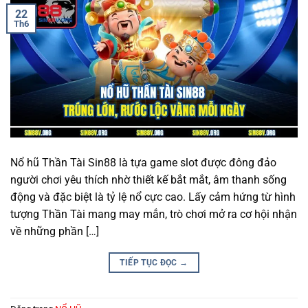
22
Th6
Nổ hũ Thần Tài Sin88 là tựa game slot được đông đảo
người chơi yêu thích nhờ thiết kế bắt mắt, âm thanh sống
động và đặc biệt là tỷ lệ nổ cực cao. Lấy cảm hứng từ hình
tượng Thần Tài mang may mắn, trò chơi mở ra cơ hội nhận
về những phần […]
TIẾP TỤC ĐỌC
→