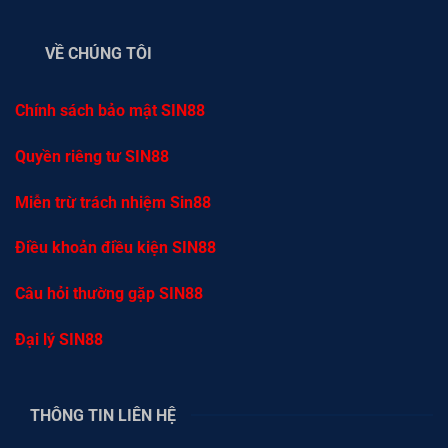
VỀ CHÚNG TÔI
Chính sách bảo mật SIN88
Quyền riêng tư SIN88
Miễn trừ trách nhiệm Sin88
Điều khoản điều kiện SIN88
Câu hỏi thường gặp SIN88
Đại lý SIN88
THÔNG TIN LIÊN HỆ