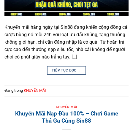
Khuyến mãi hàng ngày tại Sin88 đang khiến cộng đồng cá
cược bùng nổ mỗi 24h với loạt ưu đãi khủng, tặng thưởng
không giới hạn, chỉ cần đăng nhập là có quà! Từ hoàn trả
cực cao đến thưởng nạp siêu tốc, nhà cái không để người
chơi có phút giây nào trắng tay. […]
TIẾP TỤC ĐỌC
→
Đăng trong
KHUYẾN MÃI
KHUYẾN MÃI
Khuyến Mãi Nạp Đầu 100% – Chơi Game
Thả Ga Cùng Sin88