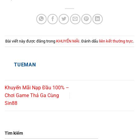
Bài viết này được đăng trong
KHUYẾN MÃI
. Đánh dấu
liên kết thường trực
.
TUEMAN
Khuyến Mãi Nạp Đầu 100% –
Chơi Game Thả Ga Cùng
Sin88
Tìm kiếm