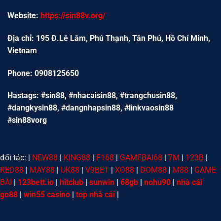
Website:
https://sin88v.org/
Địa chỉ:
195 Đ.Lê Lâm, Phú Thạnh, Tân Phú, Hồ Chí Minh,
Vietnam
Phone:
0908125650
Hastags:
#sin88, #nhacaisin88, #trangchusin88,
#dangkysin88, #dangnhapsin88, #linkvaosin88
#sin88vorg
đối tác:
|
NEW88
|
KING88
|
F168
|
GAMEBAI68
|
7M
|
123B
|
RED88
|
MAY88
|
UK88
|
V9BET
|
XO88
|
DOM88
|
M88
|
GAME
BÀI
|
123bett.io
|
hitclub
|
sunwin
|
68gb
|
nohu90
|
nhà cái
go88
|
win55 casino
|
top nhà cái
|