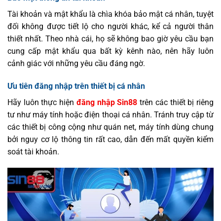
Tài khoản và mật khẩu là chìa khóa bảo mật cá nhân, tuyệt
đối không được tiết lộ cho người khác, kể cả người thân
thiết nhất. Theo nhà cái, họ sẽ không bao giờ yêu cầu bạn
cung cấp mật khẩu qua bất kỳ kênh nào, nên hãy luôn
cảnh giác với những yêu cầu đáng ngờ.
Ưu tiên đăng nhập trên thiết bị cá nhân
Hãy luôn thực hiện
đăng nhập Sin88
trên các thiết bị riêng
tư như máy tính hoặc điện thoại cá nhân. Tránh truy cập từ
các thiết bị công cộng như quán net, máy tính dùng chung
bởi nguy cơ lộ thông tin rất cao, dẫn đến mất quyền kiểm
soát tài khoản.