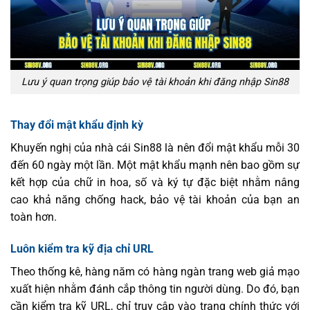
Lưu ý quan trọng giúp bảo vệ tài khoản khi đăng nhập Sin88
Thay đổi mật khẩu định kỳ
Khuyến nghị của nhà cái Sin88 là nên đổi mật khẩu mỗi 30
đến 60 ngày một lần. Một mật khẩu mạnh nên bao gồm sự
kết hợp của chữ in hoa, số và ký tự đặc biệt nhằm nâng
cao khả năng chống hack, bảo vệ tài khoản của bạn an
toàn hơn.
Luôn kiểm tra kỹ địa chỉ URL
Theo thống kê, hàng năm có hàng ngàn trang web giả mạo
xuất hiện nhằm đánh cắp thông tin người dùng. Do đó, bạn
cần kiểm tra kỹ URL, chỉ truy cập vào trang chính thức với