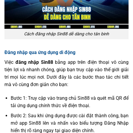
Cách đăng nhập Sin88 dễ dàng cho tân binh
Đăng nhập qua ứng dụng di động
Việc
đăng nhập Sin88
bằng app trên điện thoại vô cùng
tiện lợi và nhanh chóng, giúp bạn truy cập vào thế giới giải
trí mọi lúc mọi nơi. Dưới đây là các bước thao tác chi tiết
mà vô cùng đơn giản cho bạn:
Bước 1: Truy cập vào trang chủ Sin88 và quét mã QR để
tải ứng dụng chính thức về điện thoại.
Bước 2: Sau khi ứng dụng được cài đặt thành công, bạn
mở app Sin88 lên và nhấn vào biểu tượng Đăng Nhập
hiển thị rõ ràng ngay tại giao diện chính.