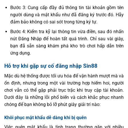
Bước 3: Cung cấp đầy đủ thông tin tài khoản gồm tên
người dùng và mật khẩu như đã đăng ký trước đó. Hãy
đảm bảo không có sai sót trong từng ký tự.
Bước 4: Kiểm tra kỹ lại thông tin vừa điền, sau đó nhấn
nút Đăng Nhập để hoàn tất quá trình. Chỉ sau vài giây,
bạn đã sẵn sàng khám phá kho trò chơi hấp dẫn trên
ứng dụng.
Hỗ trợ khi gặp sự cố đăng nhập Sin88
Mặc dù hệ thống được tối ưu hóa để vận hành mượt mà và
ổn định, nhưng trong một vài trường hợp hiếm hoi, người
chơi vẫn có thể gặp phải trục trặc khi truy cập tài khoản.
Dưới đây là những lỗi phổ biến và cách khắc phục nhanh
chóng để bạn không bỏ lỡ phút giây giải trí nào:
Khôi phục mật khẩu dễ dàng khi bị quên
Việc quên mật khẩu là tình trạng thường gặp với nhiều