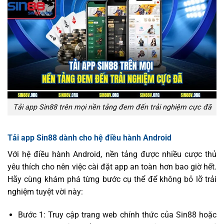
Tải app Sin88 trên mọi nền tảng đem đến trải nghiệm cực đã
Tải app Sin88 dành cho hệ điều hành Android
Với hệ điều hành Android, nền tảng được nhiều cược thủ
yêu thích cho nên việc cài đặt app an toàn hơn bao giờ hết.
Hãy cùng khám phá từng bước cụ thể để không bỏ lỡ trải
nghiệm tuyệt vời này:
Bước 1: Truy cập trang web chính thức của Sin88 hoặc