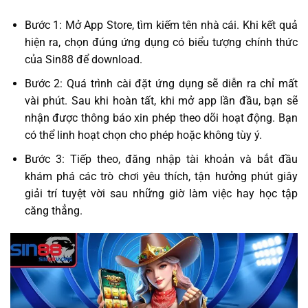
Bước 1: Mở App Store, tìm kiếm tên nhà cái. Khi kết quả
hiện ra, chọn đúng ứng dụng có biểu tượng chính thức
của Sin88 để download.
Bước 2: Quá trình cài đặt ứng dụng sẽ diễn ra chỉ mất
vài phút. Sau khi hoàn tất, khi mở app lần đầu, bạn sẽ
nhận được thông báo xin phép theo dõi hoạt động. Bạn
có thể linh hoạt chọn cho phép hoặc không tùy ý.
Bước 3: Tiếp theo, đăng nhập tài khoản và bắt đầu
khám phá các trò chơi yêu thích, tận hưởng phút giây
giải trí tuyệt vời sau những giờ làm việc hay học tập
căng thẳng.