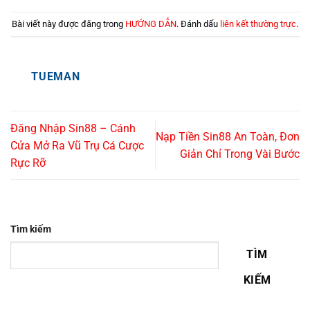
Bài viết này được đăng trong
HƯỚNG DẪN
. Đánh dấu
liên kết thường trực
.
TUEMAN
Đăng Nhập Sin88 – Cánh
Nạp Tiền Sin88 An Toàn, Đơn
Cửa Mở Ra Vũ Trụ Cá Cược
Giản Chỉ Trong Vài Bước
Rực Rỡ
Tìm kiếm
TÌM
KIẾM