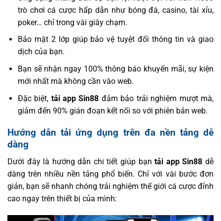
trò chơi cá cược hấp dẫn như bóng đá, casino, tài xỉu,
poker… chỉ trong vài giây chạm.
Bảo mật 2 lớp giúp bảo vệ tuyệt đối thông tin và giao
dịch của bạn.
Bạn sẽ nhận ngay 100% thông báo khuyến mãi, sự kiện
mới nhất mà không cần vào web.
Đặc biệt,
tải app Sin88
đảm bảo trải nghiệm mượt mà,
giảm đến 90% gián đoạn kết nối so với phiên bản web.
Hướng dẫn tải ứng dụng trên đa nền tảng dễ
dàng
Dưới đây là hướng dẫn chi tiết giúp bạn
tải app Sin88
dễ
dàng trên nhiều nền tảng phổ biến. Chỉ với vài bước đơn
giản, bạn sẽ nhanh chóng trải nghiệm thế giới cá cược đỉnh
cao ngay trên thiết bị của mình: