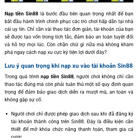
Nạp tiền Sin88
là bước đầu tiên quan trọng nhất để bạn
bắt đầu hành trình chinh phục các trò chơi hấp dẫn tại nhà
cái uy tín. Chỉ cần vài thao tác đơn giản, tài khoản của bạn
sẽ được tạo vốn trong tích tắc, đảm bảo an toàn tuyệt đối
và hỗ trợ mọi lúc. Còn chần chừ gì nữa mà không khám
phá ngay cách nạp xu cực kỳ tiện lợi dưới đây?
Lưu ý quan trọng khi nạp xu vào tài khoản Sin88
Trong quá trình
nạp tiền Sin88
, người chơi không chỉ cần
thao tác đúng mà còn phải tuân thủ một số quy định quan
trọng để đảm bảo giao dịch diễn ra mượt mà, an toàn và
không gặp sự cố.
Người chơi chỉ được phép giao dịch sau khi đã đăng ký
tài khoản thành công trên Sin88. Đây là điều kiện cần
thiết để mở khóa chức năng thanh toán, tham gia cá
cược.