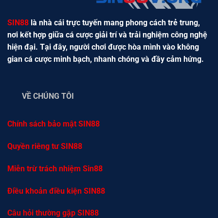
SIN88
là nhà cái trực tuyến mang phong cách trẻ trung,
nơi kết hợp giữa cá cược giải trí và trải nghiệm công nghệ
hiện đại. Tại đây, người chơi được hòa mình vào không
gian cá cược minh bạch, nhanh chóng và đầy cảm hứng.
VỀ CHÚNG TÔI
Chính sách bảo mật SIN88
Quyền riêng tư SIN88
Miễn trừ trách nhiệm Sin88
Điều khoản điều kiện SIN88
Câu hỏi thường gặp SIN88