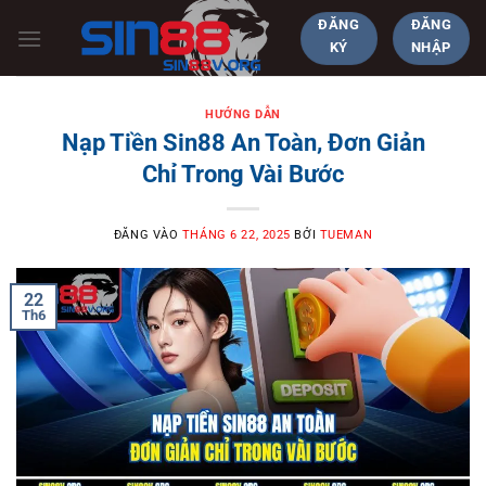
Bỏ
ĐĂNG
ĐĂNG
qua
KÝ
NHẬP
nội
dung
HƯỚNG DẪN
Nạp Tiền Sin88 An Toàn, Đơn Giản
Chỉ Trong Vài Bước
ĐĂNG VÀO
THÁNG 6 22, 2025
BỞI
TUEMAN
22
Th6