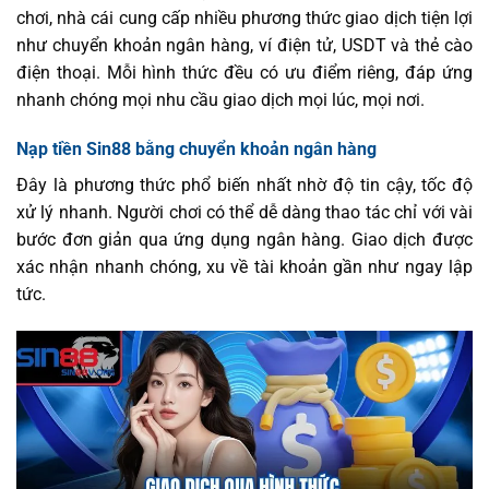
chơi, nhà cái cung cấp nhiều phương thức giao dịch tiện lợi
như chuyển khoản ngân hàng, ví điện tử, USDT và thẻ cào
điện thoại. Mỗi hình thức đều có ưu điểm riêng, đáp ứng
nhanh chóng mọi nhu cầu giao dịch mọi lúc, mọi nơi.
Nạp tiền Sin88 bằng chuyển khoản ngân hàng
Đây là phương thức phổ biến nhất nhờ độ tin cậy, tốc độ
xử lý nhanh. Người chơi có thể dễ dàng thao tác chỉ với vài
bước đơn giản qua ứng dụng ngân hàng. Giao dịch được
xác nhận nhanh chóng, xu về tài khoản gần như ngay lập
tức.