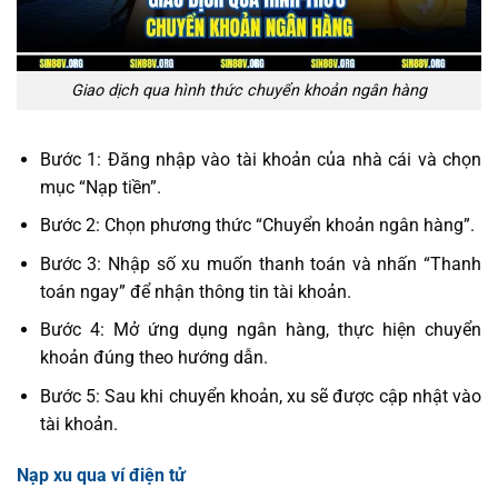
Giao dịch qua hình thức chuyển khoản ngân hàng
Bước 1: Đăng nhập vào tài khoản của nhà cái và chọn
mục “Nạp tiền”.
Bước 2: Chọn phương thức “Chuyển khoản ngân hàng”.
Bước 3: Nhập số xu muốn thanh toán và nhấn “Thanh
toán ngay” để nhận thông tin tài khoản.
Bước 4: Mở ứng dụng ngân hàng, thực hiện chuyển
khoản đúng theo hướng dẫn.
Bước 5: Sau khi chuyển khoản, xu sẽ được cập nhật vào
tài khoản.
Nạp xu qua ví điện tử