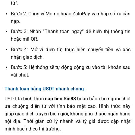
tử”.
Bước 2: Chọn ví Momo hoặc ZaloPay và nhập số xu cần
nạp.
Bước 3: Nhấn “Thanh toán ngay” để hiển thị thông tin
hoặc mã QR.
Bước 4: Mở ví điện tử, thực hiện chuyển tiền và xác
nhận giao dịch.
Bước 5: Hệ thống sẽ tự động cộng xu vào tài khoản sau
vài phút.
Thanh toán bằng USDT nhanh chóng
USDT là hình thức
nạp tiền Sin88
hoàn hảo cho người chơi
ưa chuộng điện tử với tính bảo mật cao. Hình thức này
giúp giao dịch xuyên biên giới, không phụ thuộc ngân hàng
nội địa. Thời gian xử lý nhanh và tỷ giá được cập nhật
minh bạch theo thị trường.