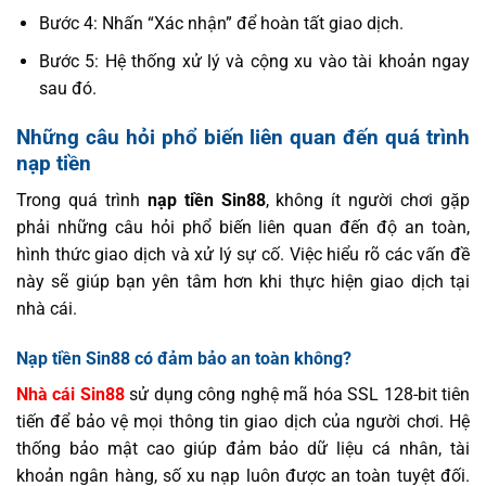
Bước 4: Nhấn “Xác nhận” để hoàn tất giao dịch.
Bước 5: Hệ thống xử lý và cộng xu vào tài khoản ngay
sau đó.
Những câu hỏi phổ biến liên quan đến quá trình
nạp tiền
Trong quá trình
nạp tiền Sin88
, không ít người chơi gặp
phải những câu hỏi phổ biến liên quan đến độ an toàn,
hình thức giao dịch và xử lý sự cố. Việc hiểu rõ các vấn đề
này sẽ giúp bạn yên tâm hơn khi thực hiện giao dịch tại
nhà cái.
Nạp tiền Sin88 có đảm bảo an toàn không?
Nhà cái Sin88
sử dụng công nghệ mã hóa SSL 128-bit tiên
tiến để bảo vệ mọi thông tin giao dịch của người chơi. Hệ
thống bảo mật cao giúp đảm bảo dữ liệu cá nhân, tài
khoản ngân hàng, số xu nạp luôn được an toàn tuyệt đối.